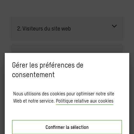
2. Visiteurs du site web
3. Représentants ou employés de
Gérer les préférences de
fournisseurs (y compris agents, sous-
consentement
traitants, vendeurs, prestataires de
services, consultants et autres
Nous utilisons des cookies pour optimiser notre site
Web et notre service.
Politique relative aux cookies
contreparties)
Confirmer la sélection
4. Représentant ou employé du client