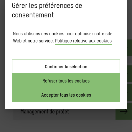
Gérer les préférences de
consentement
Nos exper­tises
Nous utilisons des cookies pour optimiser notre site
Web et notre service.
Politique relative aux cookies
Déve­lop­pe­ment urbain & bâti­ments
durables
Confirmer la sélection
Éner­gies renou­ve­lables, Eau & Indus­trie
Refuser tous les cookies
Infra­struc­tures de trans­port
Accepter tous les cookies
Mana­ge­ment de pro­jet