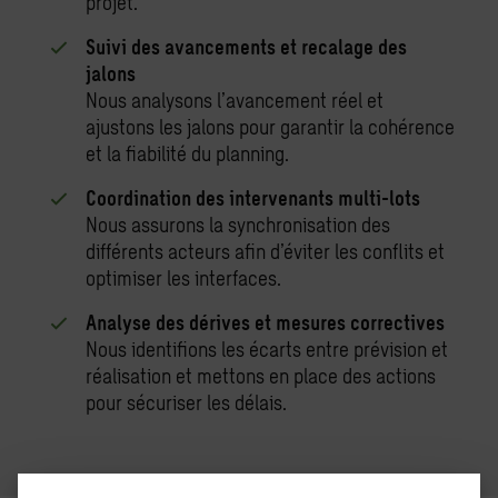
projet.
Suivi des avancements et recalage des
jalons
Nous analysons l’avancement réel et
ajustons les jalons pour garantir la cohérence
et la fiabilité du planning.
Coordination des intervenants multi-lots
Nous assurons la synchronisation des
différents acteurs afin d’éviter les conflits et
optimiser les interfaces.
Analyse des dérives et mesures correctives
Nous identifions les écarts entre prévision et
réalisation et mettons en place des actions
pour sécuriser les délais.